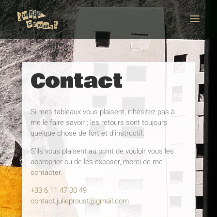
Contact
Si mes tableaux vous plaisent, n’hésitez pas à
me le faire savoir ; les retours sont toujours
quelque chose de fort et d’instructif.
S’ils vous plaisent au point de vouloir vous les
approprier ou de les exposer, merci de me
contacter.
+33 6 11 47 30 49
contact.julieproust@gmail.com